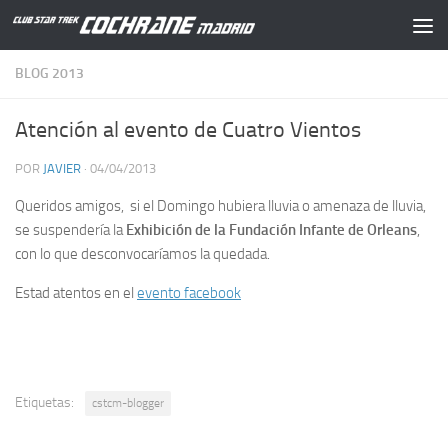
Saltar al contenido
BLOG 2013
Atención al evento de Cuatro Vientos
POR
JAVIER
·
04/04/2013
Queridos amigos, si el Domingo hubiera lluvia o amenaza de lluvia,
se suspendería la
Exhibición de la Fundación Infante de Orleans
,
con lo que desconvocaríamos la quedada.
Estad atentos en el
evento facebook
Etiquetas:
cstcm-blogger