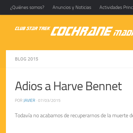
¿Quiénes somos?
Anuncios y Noticias
Actividades Princ
Saltar al contenido
BLOG 2015
Adios a Harve Bennet
POR
JAVIER
·
07/03/2015
Todavía no acabamos de recuperarnos de la muerte 