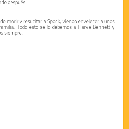
ndo después.
ndo morir y resucitar a
Spock
, viendo envejecer a unos
familia. Todo esto se lo debemos a
Harve Bennett
y
os siempre.