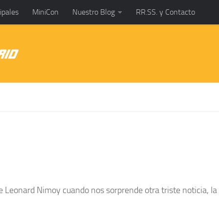
ipales
MiniCon
Nuestro Blog
RR.SS. y Contacto
de
Leonard Nimoy
cuando nos sorprende otra triste noticia, la