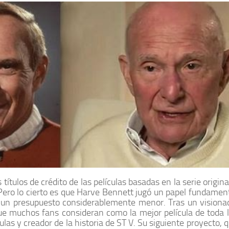
tulos de crédito de las películas basadas en la serie origina
Pero lo cierto es que
Harve Bennett
jugó un papel fundamenta
un presupuesto considerablemente menor. Tras un visionado 
que muchos fans consideran como la mejor película de toda la
ulas y creador de la historia de
ST V
. Su siguiente proyecto, q