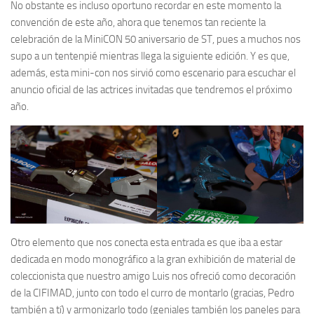
No obstante es incluso oportuno recordar en este momento la
convención de este año, ahora que tenemos tan reciente la
celebración de la
MiniCON 50 aniversario de ST
, pues a muchos nos
supo a un tentenpié mientras llega la siguiente edición. Y es que,
además, esta mini-con nos sirvió como escenario para escuchar el
anuncio oficial de las actrices invitadas que tendremos el próximo
año.
Otro elemento que nos conecta esta entrada es que iba a estar
dedicada en modo monográfico a la gran exhibición de material de
coleccionista que nuestro amigo
Luis
nos ofreció como decoración
de la
CIFIMAD
, junto con todo el curro de montarlo (gracias,
Pedro
también a tí) y armonizarlo todo (geniales también los paneles para