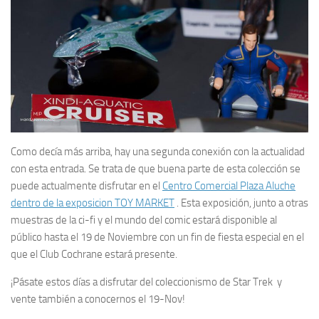
Como decía más arriba, hay una segunda conexión con la actualidad
con esta entrada. Se trata de que buena parte de esta colección se
puede actualmente disfrutar en el
Centro Comercial Plaza Aluche
dentro de la exposicion TOY MARKET
. Esta exposición, junto a otras
muestras de la ci-fi y el mundo del comic estará disponible al
público
hasta el 19 de Noviembre
con un fin de fiesta especial en el
que el
Club Cochrane
estará presente.
¡Pásate estos días a disfrutar del coleccionismo de
Star Trek
y
vente también a conocernos el 19-Nov!