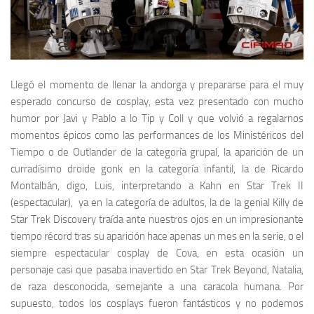
Llegó el momento de llenar la andorga y prepararse para el muy
esperado concurso de
cosplay
, esta vez presentado con mucho
humor por
Javi
y
Pablo
a lo
Tip y Coll
y que volvió a regalarnos
momentos épicos como las performances de los
Ministéricos del
Tiempo
o de
Outlander
de la categoría grupal, la aparición de un
curradísimo droide gonk en la categoría infantil, la de
Ricardo
Montalbán
, digo,
Luis
, interpretando a
Kahn
en
Star Trek II
(espectacular), ya en la categoría de adultos, la de la genial
Killy
de
Star Trek Discovery
traída ante nuestros ojos en un impresionante
tiempo récord tras su aparición hace apenas un mes en la serie, o el
siempre espectacular cosplay de
Cova
, en esta ocasión un
personaje casi que pasaba inavertido en
Star Trek Beyond
,
Natalia
,
de raza desconocida, semejante a una caracola humana. Por
supuesto, todos los
cosplays
fueron fantásticos y no podemos