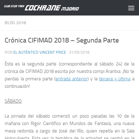
Saltar al contenido
BLOG 2018
Crónica CIFIMAD 2018 – Segunda Parte
POR
EL AUTÉNTICO VINCENT PRICE
·
31/05/2018
Ésta es la segunda parte (correspondiente al sábado 24) de la
crónica de
CIFIMAD 2018
escrita por nuestra compi
Arantxa
. ¡No te
pierdas la primera parte (
entrada anterior
) y la
tercera y última
a
continuación!
SÁBADO
La jornada del sábado comenzó un poco pasadas las 10 de la
mañana con
Rigor Científico en Mundos de Fantasía
, una nueva
mesa redonda a cargo de
José del Río
, quien repetía en la
Sala
Holocubierta
. Esta vez la temática de la actividad se centró en la