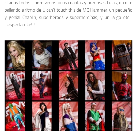
citarlos todos….pero vimos unas cuantas y preciosas
Leias
, un elfo
bailando a ritmo de
U can’t touch this
de
MC Hammer
, un pequeño
y genial
Chaplin
, superhéroes y superheroínas, y un largo etc…
¡¡¡espectacular!!!