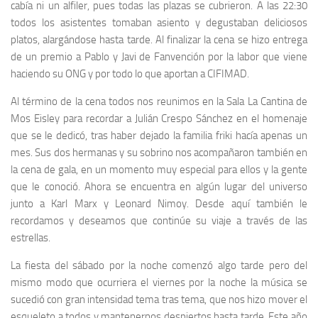
cabía ni un alfiler, pues todas las plazas se cubrieron. A las 22:30
todos los asistentes tomaban asiento y degustaban deliciosos
platos, alargándose hasta tarde. Al finalizar la cena se hizo entrega
de un premio a
Pablo
y
Javi
de
Fanvención
por la labor que viene
haciendo su ONG y por todo lo que aportan a
CIFIMAD
.
Al término de la cena todos nos reunimos en la
Sala La Cantina de
Mos Eisley
para recordar a
Julián Crespo Sánchez
en el homenaje
que se le dedicó, tras haber dejado la familia
friki
hacía apenas un
mes. Sus dos hermanas y su sobrino nos acompañaron también en
la cena de gala, en un momento muy especial para ellos y la gente
que le conoció. Ahora se encuentra en algún lugar del universo
junto a
Karl Marx
y
Leonard Nimoy
. Desde aquí también le
recordamos y deseamos que continúe su viaje a través de las
estrellas.
La fiesta del sábado por la noche comenzó algo tarde pero del
mismo modo que ocurriera el viernes por la noche la música se
sucedió con gran intensidad tema tras tema, que nos hizo mover el
esqueleto a todos y mantenernos despiertos hasta tarde. Este año