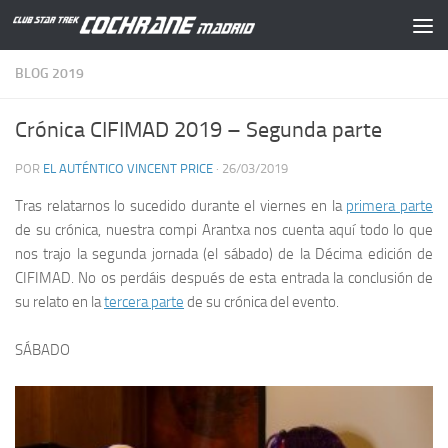
Saltar al contenido
BLOG 2019
Crónica CIFIMAD 2019 – Segunda parte
POR
EL AUTÉNTICO VINCENT PRICE
·
26/03/2019
Tras relatarnos lo sucedido durante el viernes en la
primera parte
de su crónica, nuestra compi
Arantxa
nos cuenta aquí todo lo que
nos trajo la segunda jornada (el sábado) de la
Décima edición de
CIFIMAD
. No os perdáis después de esta entrada la conclusión de
su relato en la
tercera parte
de su crónica del evento.
SÁBADO