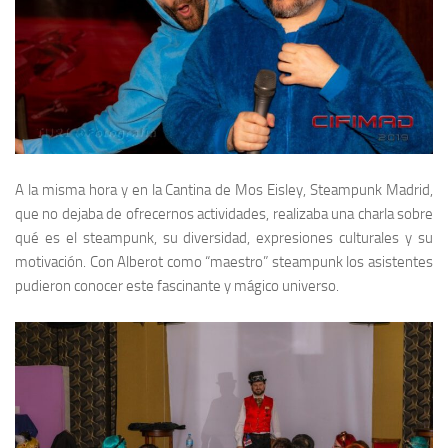
A la misma hora y en la
Cantina de Mos Eisley
,
Steampunk Madrid
,
que no dejaba de ofrecernos actividades, realizaba una charla sobre
qué es el
steampunk,
su diversidad, expresiones culturales y su
motivación. Con
Alberot
como “maestro”
steampunk
los asistentes
pudieron conocer este fascinante y mágico universo.