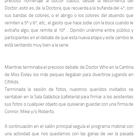
precioso homenaje al doctor clásico, desde la vestimenta del
Doctor
, esto es, de la
Doctora
, que recuerda a la bufanda del 4º, con
sus bandas de colores, o el abrigo o los colores del atuendo que
remiten a 5º y 6º, etc., el gesto que hace
Jodie
con la boca cuando le
extraña algo, que remite al 10º… Opinión unánime entre público y
participantes en el debate de que esta nueva etapa y este cambio le
está sentando muy bien a la serie.
Mientras terminaba el precioso debate de
Doctor Who
en la
Cantina
de Mos Eisley
los más peques llegaban para divertirse jugando en
CifiKids
.
Terminada la sesión de fotos, nuestros queridos invitados se
sentaban en la
Sala Galáctica
(cafetería) para firmar a los asistentes
sus fotos o cualquier objeto que quisieran guardar con una firma de
Connor
,
Mike
y/o
Roberto
.
A continuación en el salón principal seguía el programa matinal con
una actividad que nos quedamos con las ganas de ver la pasada