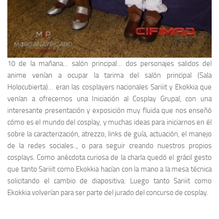
10 de la mañana… salón principal… dos personajes salidos del
anime venían a ocupar la tarima del salón principal (
Sala
Holocubierta
)… eran las
cosplayers
nacionales
Sariiit
y
Ekokkia
que
venían a ofrecernos una
Iniciación al Cosplay Grupal
, con una
interesante presentación y exposición muy fluida que nos enseñó
cómo es el mundo del
cosplay
, y muchas ideas para iniciarnos en él
sobre la caracterización, atrezzo, links de guía, actuación, el manejo
de la redes sociales.., o para seguir creando nuestros propios
cosplays
. Como anécdota curiosa de la charla quedó el grácil gesto
que tanto
Sariiit
como
Ekokkia
hacían con la mano a la mesa técnica
solicitando el cambio de diapositiva. Luego tanto
Sariiit
como
Ekokkia
volverían para ser parte del jurado del concurso de
cosplay
.