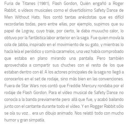
Furia de Titanes
(1981)
,
Flash Gordon
,
Quién engañó a Roger
Rabbit
, o vídeos musicales como el divertidísimo
Safety Dance
de
Men Without Hats
. Nos contó tantas anécdotas que es difícil
recordarlas todas, pero entre ellas, por ejemplo, supimos que su
papel de
Logray
, cuyo traje, por cierto, le daba muuucho calor, lo
obtuvo por la fantástica labor anterior en la saga. Fue quien movía la
cola de
Jabba
, inspirado en el movimiento de su gato, y mientras lo
hacía leía el periódico y comía caramelos, una vez había comprobado
que estaba en plano mirando una pantalla. Pero también
aprovechaba a compartir sus chuches con el resto de los que
estaban dentro con él. A los actores principales de la saga no llegó a
conocerlos en el set de rodaje, sino más bien en las convenciones.
Fuera de
Star Wars
nos contó que
Freddie Mercury
rondaba por el
rodaje de
Flash Gordon
. Para el vídeo musical de
Safety Dance
no
conocía a la banda previamente pero allá que fue, y acabó bailando
junto con el cantante durante todo el vídeo. Y en
Rogger Rabbit
sólo
se oía su voz… era un dibujo animado. Nos relató todo con mucho
humor y gran simpatía.