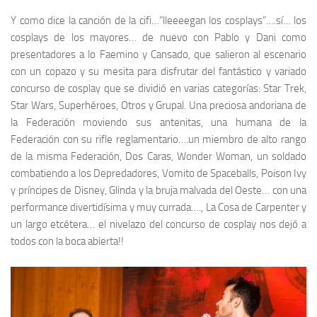
Y como dice la canción de la cifi…”lleeeegan los
cosplays
”….sí… los
cosplays
de los mayores… de nuevo con
Pablo
y
Dani
como
presentadores a lo
Faemino y Cansado
, que salieron al escenario
con un copazo y su mesita para disfrutar del fantástico y variado
concurso de cosplay que se dividió en varias categorías:
Star Trek
,
Star Wars
,
Superhéroes
,
Otros
y
Grupal
. Una preciosa andoriana de
la
Federación
moviendo sus antenitas, una humana de la
Federación
con su rifle reglamentario….un miembro de alto rango
de la misma
Federación
,
Dos Caras
,
Wonder Woman
, un soldado
combatiendo a los
Depredadores
,
Vomito
de
Spaceballs
,
Poison Ivy
y príncipes de
Disney
,
Glinda
y la
bruja malvada del Oeste
… con una
performance divertidísima y muy currada….,
La Cosa
de
Carpenter
y
un largo etcétera… el nivelazo del concurso de
cosplay
nos dejó a
todos con la boca abierta!!