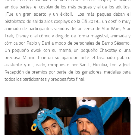
en dos partes, el
cosplay
de los más peques y el de los adultos.
¡¡Fue un gran acierto y un éxito!!. Los más peques daban el
pistoletazo de salida a los
cosplays
de la
Cifi 2019
… un desfile muy
animado de participantes venidos del universo de
Star Wars
,
Star
Trek
,
Disney
o el cómic y dirigido de forma magistral, animada y
cómica por
Pablo
y
Dani
a modo de personajes de
Barrio Sésamo
.
Un pequeño ewok con su mamá, un pequeño
Chakotay
o una
preciosa
Minnie
hicieron su aparición ante el fascinado público
asistente y el jurado, compuesto por
Sariiit
,
Ekokkia
,
Lori
y
Joel
.
Recepción de premios por parte de los ganadores, medallas para
todos los participantes y preciosa foto final.