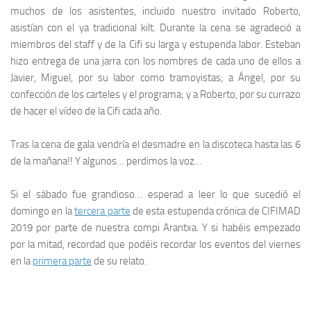
muchos de los asistentes, incluido nuestro invitado
Roberto
,
asistían con el ya tradicional kilt. Durante la cena se agradeció a
miembros del
staff
y de la
Cifi
su larga y estupenda labor.
Esteban
hizo entrega de una jarra con los nombres de cada uno de ellos a
Javier
,
Miguel
, por su labor como tramoyistas; a
Ángel
, por su
confección de los carteles y el programa; y a
Roberto
, por su currazo
de hacer el vídeo de la
Cifi
cada año.
Tras la cena de gala vendría el desmadre en la discoteca hasta las 6
de la mañana!! Y algunos… perdimos la voz…
Si el sábado fue grandioso… esperad a leer lo que sucedió el
domingo en la
tercera parte
de esta estupenda crónica de
CIFIMAD
2019
por parte de nuestra compi
Arantxa
. Y si habéis empezado
por la mitad, recordad que podéis recordar los eventos del viernes
en la
primera parte
de su relato.