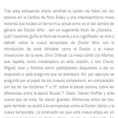
Tras esta estupenda charla vendrían la sesión de fotos con los
actores en la
Cantina de Mos Eisley
y una interesantísima mesa
redonda que tocaba un tema muy actual como es el del cambio de
género del
Doctor Who
… con un sugerente título de
¿Doctora…
qué?
, haciendo guiño al título de la serie y a su significado, se vino a
debatir sobre la nueva temporada de
Doctor Who
con la
introducción de
Jodie Whitaker
como el
Doctor
, y el nuevo
showrunner
de la serie,
Chris Chibnall
. La mesa contó con
Monse
,
que repetía, como moderadora en esta ocasión, y con
Cheve
,
Miguel
,
Jose
y
Arantxa
como participantes dispuestos a dar su
respuesta a cada pregunta que se planteara. Así, por ejemplo se
preguntó por el papel de los nuevos
companions
, en comparación
con los de los doctores 1º y 5º, sobre la banda sonora, sobre las
diferencias entre la época
Russel T. Davis
,
Steven Moffat
y esta
nueva que se inicia. Se vieron grandes diferencias entre las tres
pero también se aludió a la semejanzas entre el
Doctor
clásico y la
nueva temporada. La conclusión es que esta nueva etapa es un