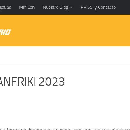
ipales
MiniCon
Nuestro Blog
RR.SS. y Contacto
VANFRIKI 2023
 una forma de denominar a quienes sentimos una pasión desme