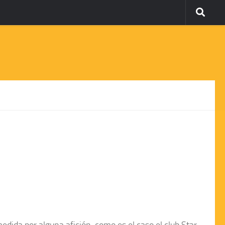
dida por alguna afición, como es el caso el
club Star