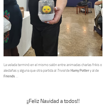
La velada terminó en el mismo salón entre animadas charlas frikis o
aledañas y alguna que otra partida al
Trivial
de
Harry Potter
y al de
Friends
…
¡¡Feliz Navidad a todos!!