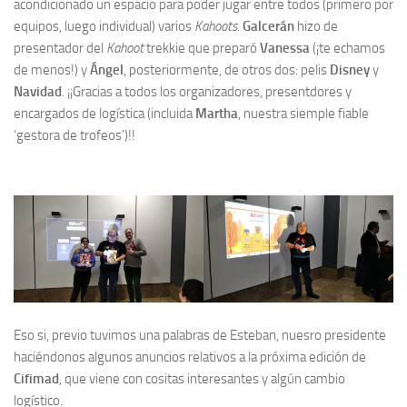
acondicionado un espacio para poder jugar entre todos (primero por
equipos, luego individual) varios
Kahoots
.
Galcerán
hizo de
presentador del
Kahoot
trekkie que preparó
Vanessa
(¡te echamos
de menos!) y
Ángel
, posteriormente, de otros dos: pelis
Disney
y
Navidad
. ¡¡Gracias a todos los organizadores, presentdores y
encargados de logística (incluida
Martha
, nuestra siemple fiable
‘gestora de trofeos’)!!
Eso si, previo tuvimos una palabras de Esteban, nuesro presidente
haciéndonos algunos anuncios relativos a la próxima edición de
Cifimad
, que viene con cositas interesantes y algún cambio
logístico.