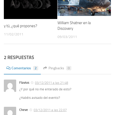
William Shatner en la
y tú, ¿qué propones?
Discovery
11/02/2011
09/03/2011
2 RESPUESTAS
Comentarios
2
Pingbacks
0
Flavius
03/12/2011 a las 21:48
¿Y por qué no me enterado de esto?
¿Habéis avisado del evento?
Cheve
03/12/2011 a las 22:07