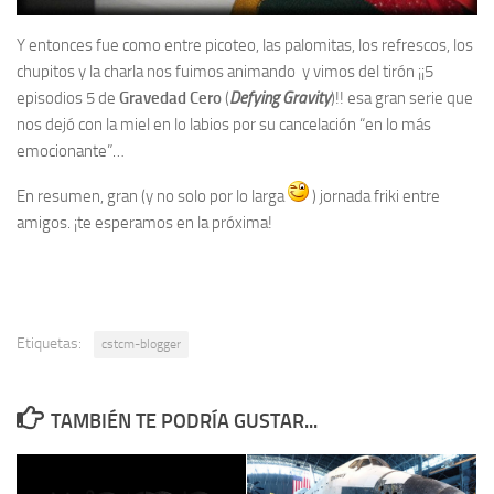
Y entonces fue como entre picoteo, las palomitas, los refrescos, los
chupitos y la charla nos fuimos animando y vimos del tirón ¡¡5
episodios 5 de
Gravedad Cero
(
Defying Gravity
)!! esa gran serie que
nos dejó con la miel en lo labios por su cancelación “en lo más
emocionante”…
En resumen, gran (y no solo por lo larga
) jornada friki entre
amigos. ¡te esperamos en la próxima!
Etiquetas:
cstcm-blogger
TAMBIÉN TE PODRÍA GUSTAR...