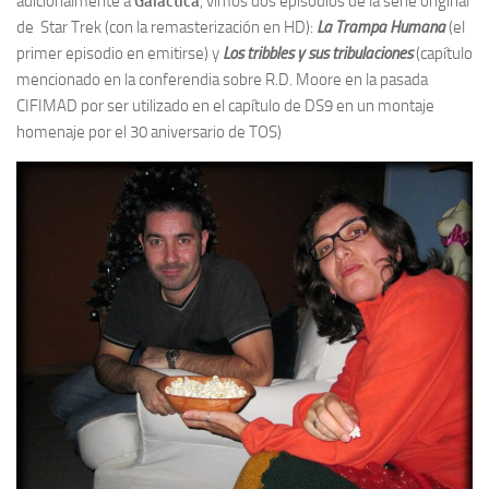
adicionalmente a
Galáctica
, vimos dos episodios de la serie original
de Star Trek (con la remasterización en HD):
La Trampa Humana
(el
primer episodio en emitirse) y
Los tribbles y sus tribulaciones
(capítulo
mencionado en la conferendia sobre R.D. Moore en la pasada
CIFIMAD por ser utilizado en el capítulo de DS9 en un montaje
homenaje por el 30 aniversario de TOS)