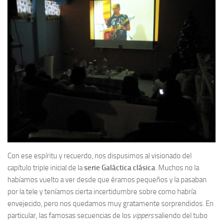
Con ese espíritu y recuerdo, nos dispusimos al visionado del
capítulo triple inicial de la
serie Galáctica clásica
. Muchos no la
habíamos vuelto a ver desde que éramos pequeños y la pasaban
por la tele y teníamos cierta incertidumbre sobre como habría
envejecido, pero nos quedamos muy gratamente sorprendidos. En
particular, las famosas secuencias de los
vippers
saliendo del tubo