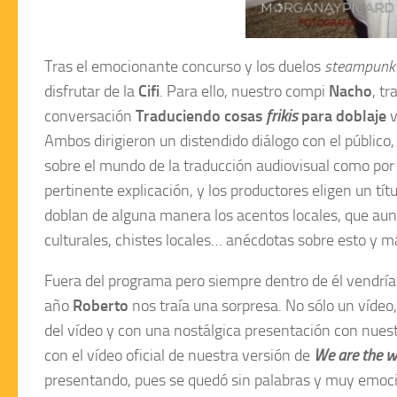
Tras el emocionante concurso y los duelos
steampunk
disfrutar de la
Cifi
. Para ello, nuestro compi
Nacho
, t
conversación
Traduciendo cosas
frikis
para doblaje
v
Ambos dirigieron un distendido diálogo con el públic
sobre el mundo de la traducción audiovisual como por q
pertinente explicación, y los productores eligen un tít
doblan de alguna manera los acentos locales, que aun
culturales, chistes locales… anécdotas sobre esto y má
Fuera del programa pero siempre dentro de él vendría 
año
Roberto
nos traía una sorpresa. No sólo un vídeo,
del vídeo y con una nostálgica presentación con nue
con el vídeo oficial de nuestra versión de
We are the w
presentando, pues se quedó sin palabras y muy emoc