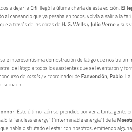
dos a dejar la
Cifi
, llegó la última charla de esta edición:
El l
ido al cansancio que ya pesaba en todos, volvía a salir a la 
 que a través de las obras de
H. G. Wells
y
Julio Verne
y sus v
osa e interesantísima demostración de látigo que nos traían 
ral de látigo a todos los asistentes que se levantaron y form
 concurso de
cosplay
y coordinador de
Fanvención
,
Pablo
. La
 de semana.
Connor
. Este último, aún sorprendido por ver a tanta gente 
eñaló la “endless energy” (“interminable energía”) de la
Maest
ue había disfrutado el estar con nosotros, emitiendo alguna