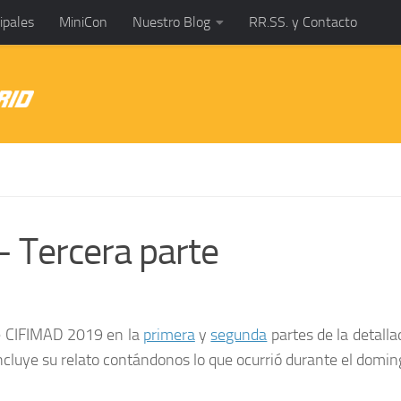
ipales
MiniCon
Nuestro Blog
RR.SS. y Contacto
 Tercera parte
e
CIFIMAD 2019
en la
primera
y
segunda
partes de la detall
ncluye su relato contándonos lo que ocurrió durante el domin