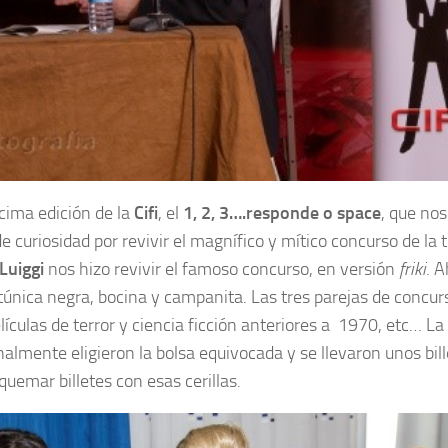
cima edición de la
Cifi
, el
1, 2, 3….responde o space
, que nos
e curiosidad por revivir el magnífico y mítico concurso de la
Luiggi
nos hizo revivir el famoso concurso, en versión
friki
. 
túnica negra, bocina y campanita. Las tres parejas de concur
las de terror y ciencia ficción anteriores a 1970, etc… La pa
almente eligieron la bolsa equivocada y se llevaron unos bill
quemar billetes con esas cerillas.