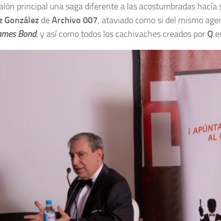
 salón principal una saga diferente a las acostumbradas hací
z González
de
Archivo 007
, ataviado como si del mismo agen
ames Bond
, y así como todos los cachivaches creados por
Q
en