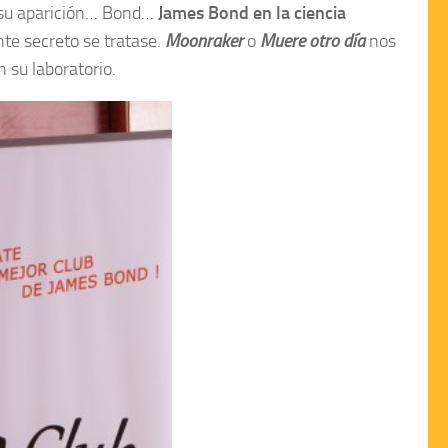
a su aparición… Bond…
James Bond en la ciencia
te secreto se tratase.
Moonraker
o
Muere otro día
nos
 su laboratorio.