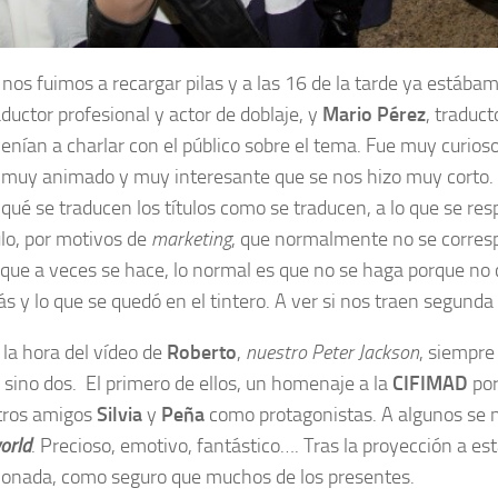
nos fuimos a recargar pilas y a las 16 de la tarde ya estáb
raductor profesional y actor de doblaje, y
Mario Pérez
, traduct
enían a charlar con el público sobre el tema. Fue muy curio
o, muy animado y muy interesante que se nos hizo muy corto.
ué se traducen los títulos como se traducen, a lo que se resp
ulo, por motivos de
marketing
, que normalmente no se correspo
que a veces se hace, lo normal es que no se haga porque no 
s y lo que se quedó en el tintero. A ver si nos traen segunda 
la hora del vídeo de
Roberto
,
nuestro Peter Jackson
, siempre
 sino dos. El primero de ellos, un homenaje a la
CIFIMAD
por
stros amigos
Silvia
y
Peña
como protagonistas. A algunos se n
orld
. Precioso, emotivo, fantástico…. Tras la proyección a est
ionada, como seguro que muchos de los presentes.