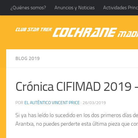
¿Quiénes somos?
Anuncios y Noticias
Actividades Princ
Saltar al contenido
BLOG 2019
Crónica CIFIMAD 2019 –
POR
EL AUTÉNTICO VINCENT PRICE
·
26/03/2019
Si ya has leído lo sucedido en los dos primeros días d
Arantxa
, no puedes perderte esta última pieza que co