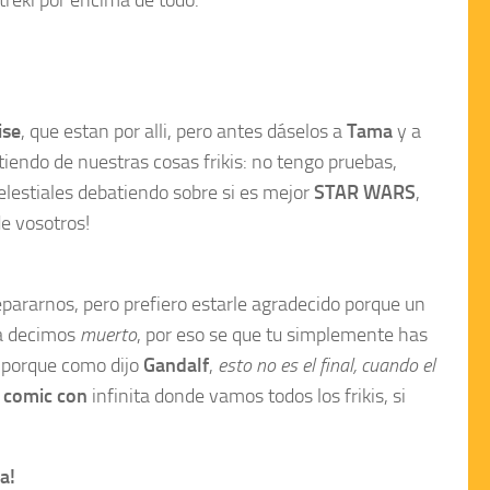
ise
, que estan por alli, pero antes dáselos a
Tama
y a
tiendo de nuestras cosas frikis: no tengo pruebas,
elestiales debatiendo sobre si es mejor
STAR WARS
,
e vosotros!
epararnos, pero prefiero estarle agradecido porque un
a decimos
muerto
, por eso se que tu simplemente has
, porque como dijo
Gandalf
,
esto no es el final, cuando el
a
comic con
infinita donde vamos todos los frikis, si
da!