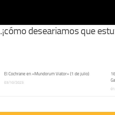
…¡cómo deseariamos que estuv
El Cochrane en «Mundorum Viator» (1 de julio)
18
Ga
03/10/2023
01