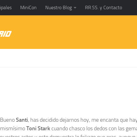
ipales
MiniCon
Nuestro Blog
RR.SS. y Contacto
Bueno
Santi
, has decidido dejarnos hoy, me encanta que hay
mismísimo
Toni Stark
cuando chasco los dedos con las gemas
nuestros actos y esto demuestra lo frikazo que eras, aunque 