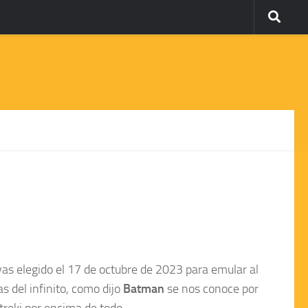
as elegido el 17 de octubre de 2023 para emular al
 del infinito, como dijo
Batman
se nos conoce por
treki por encima de todo.