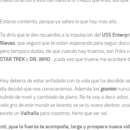
Estaras contento, porque ya sabes lo que hay mas alla…
Te diría que le des recuerdos a la tripulacion del
USS Enterpr
Nieves
, que seguro que te estan esperando para seguir discu
pero tampoco dudas, de que cuando hay truenos, son frikis c
STAR TREK
o
DR. WHO
…¡cada vez que truene me acordare d
Hoy deberia de estar enfadado con la vida que ha decidido s
día decidió que nos conocieramos. Además los
goonies
nunc
subido de nivel y cambiado de plano. No te voy a decir adios
velo gris de este mundo se levanta, se ve tu nuevo destino
: un
existe un
Valhalla
para nosotros, tiene que ser así.
nti, ¡que la fuerza te acompañe, larga y prospera nueva vi